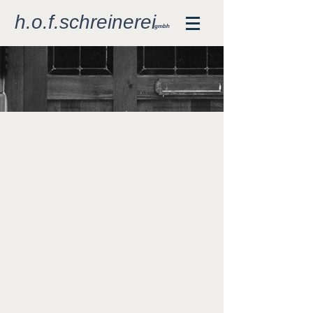
h.o.f.schreinerei
gmbh
türen